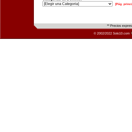
[Pág. princi
** Precios expre
© 2002/2022 Solo10.com