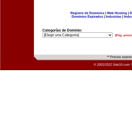
Registro de Dominios
|
Web Hosting
|
D
Dominios Expirados
|
Industrias
|
Indu
Categorías de Dominio:
[Pág. princi
** Precios expre
© 2002/2022 Solo10.com