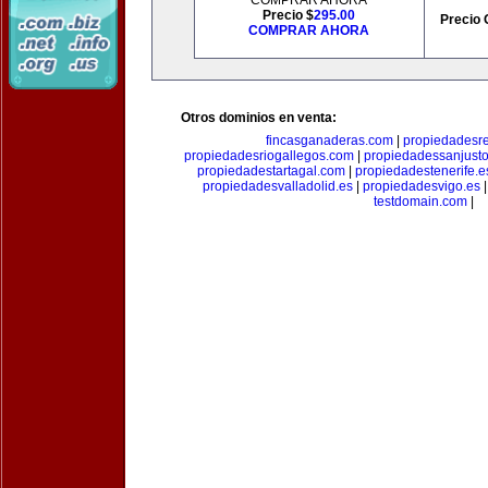
COMPRAR AHORA
Precio $
295.00
Precio 
COMPRAR AHORA
Otros dominios en venta:
fincasganaderas.com
|
propiedadesr
propiedadesriogallegos.com
|
propiedadessanjust
propiedadestartagal.com
|
propiedadestenerife.e
propiedadesvalladolid.es
|
propiedadesvigo.es
testdomain.com
|