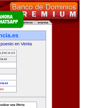
ncia.es
 puesto en Venta
LENCIA.ES
ia.es
cia.es
tas
ealizar una Oferta