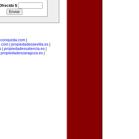
Ofrecido $
econquista.com
|
o.com
|
propiedadessevilla.es
|
s
|
propiedadesvalencia.es
|
|
propiedadeszaragoza.es
|