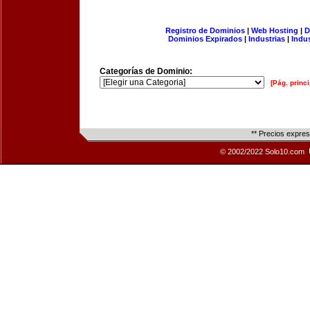
Registro de Dominios
|
Web Hosting
|
D
Dominios Expirados
|
Industrias
|
Indu
Categorías de Dominio:
[Pág. princi
** Precios expre
© 2002/2022 Solo10.com