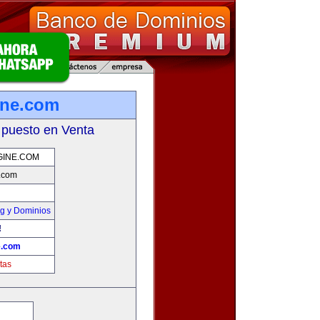
ine.com
 puesto en Venta
GINE.COM
.com
g y Dominios
!
e.com
tas