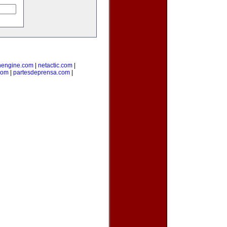
nengine.com
|
netactic.com
|
com
|
partesdeprensa.com
|