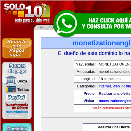
monetizationeng
El dueño de este dominio lo ha
Mayusculas:
MONETIZATIONEN
Minusculas:
monetizationengine
Longitud:
18 caracteres
Categorias:
Internet
,
Web Hostin
Precio:
Realizar una oferta
Visitar!
monetizationengin
Serán consideradas ofer
Realizar una Oferta