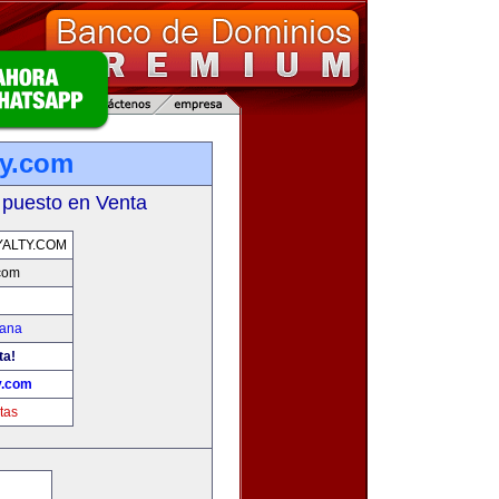
ty.com
 puesto en Venta
ALTY.COM
.com
mana
ta!
y.com
tas