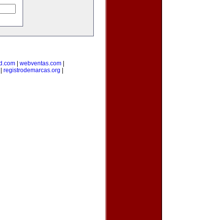
d.com
|
webventas.com
|
|
registrodemarcas.org
|