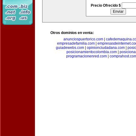
Precio Ofrecido $
Otros dominios en venta:
anunciospuertorico.com
|
cafedemaquina.c
empresadefamilia.com
|
empresasdeinternet.c
guiadewebs.com
|
opinionciudadana.com
|
posi
posicionamientocolombia.com
|
posicion
programacionenred.com
|
comprahost.co