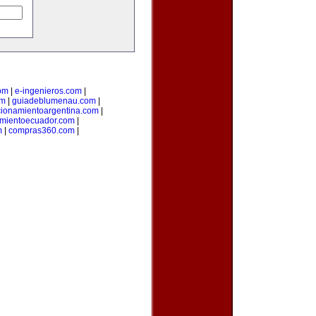
om
|
e-ingenieros.com
|
om
|
guiadeblumenau.com
|
cionamientoargentina.com
|
amientoecuador.com
|
m
|
compras360.com
|