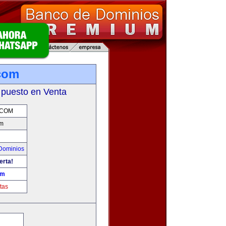
com
 puesto en Venta
.COM
m
Dominios
erta!
om
tas