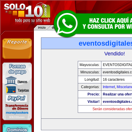
eventosdigital
Vendido!
Mayusculas:
EVENTOSDIGITA
Minusculas:
eventosdigitales.
Longitud:
16 caracteres
Categorias:
Internet
,
Miscelane
Precio:
Realizar una ofer
Visitar!
eventosdigitales
Serán consideradas ofer