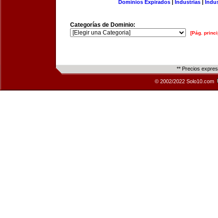
Dominios Expirados
|
Industrias
|
Indu
Categorías de Dominio:
[Pág. princi
** Precios expre
© 2002/2022 Solo10.com