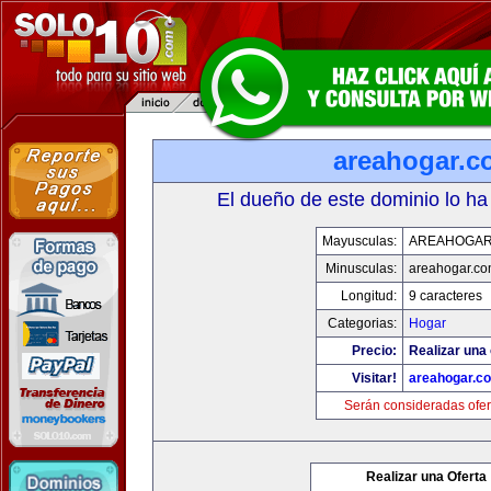
areahogar.c
El dueño de este dominio lo ha
Mayusculas:
AREAHOGAR
Minusculas:
areahogar.c
Longitud:
9 caracteres
Categorias:
Hogar
Precio:
Realizar una 
Visitar!
areahogar.c
Serán consideradas ofer
Realizar una Oferta