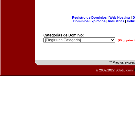
Registro de Dominios
|
Web Hosting
|
D
Dominios Expirados
|
Industrias
|
Indu
Categorías de Dominio:
[Pág. princi
** Precios expre
© 2002/2022 Solo10.com