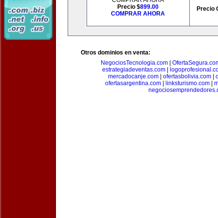
COMPRAR AHORA
Precio $
899.00
Precio 
COMPRAR AHORA
Otros dominios en venta:
NegociosTecnologia.com
|
OfertaSegura.co
estrategiadeventas.com
|
logoprofesional.c
mercadocanje.com
|
ofertasbolivia.com
|
ofertasargentina.com
|
linksturismo.com
|
m
negociosemprendedores.