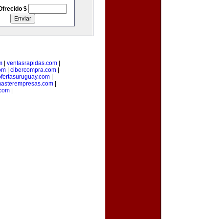
Ofrecido $
m
|
ventasrapidas.com
|
om
|
cibercompra.com
|
ofertasuruguay.com
|
asterempresas.com
|
com
|