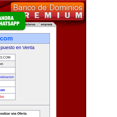
.com
 puesto en Venta
AS.COM
om
ializacion
com
tas
ealizar una Oferta