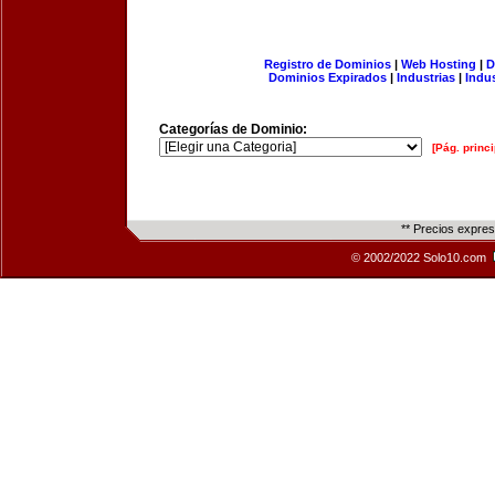
Registro de Dominios
|
Web Hosting
|
D
Dominios Expirados
|
Industrias
|
Indu
Categorías de Dominio:
[Pág. princi
** Precios expre
© 2002/2022 Solo10.com